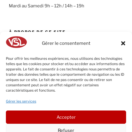
Mardi au Samedi 9h – 12h / 14h – 19h
À PROPOS DE CE SITE
Gérer le consentement
VSL – Villeneuve Sports Loisirs est le spécialiste des
sports de raquettes et des sports de glisse sur
Toulouse.
Pour offrir les meilleures expériences, nous utilisons des technologies
telles que les cookies pour stocker et/ou accéder aux informations des
appareils. Le fait de consentir à ces technologies nous permettra de
traiter des données telles que le comportement de navigation ou les ID
uniques sur ce site. Le fait de ne pas consentir ou de retirer son
RECHERCHER
consentement peut avoir un effet négatif sur certaines
caractéristiques et fonctions.
Recherche
Recher
Gérer les services
pour
:
Accepter
Refuser
Facebook
Instagram
E-
LinkedIn