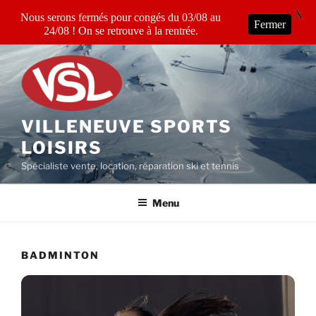
X
Nous serons fermés pour congés du 03/08 au
Fermer
24/08 ! On se retrouve à la rentrée.
Aller
au
contenu
principal
VILLENEUVE SPORTS
LOISIRS
Spécialiste vente, location, réparation ski et tennis
Menu
BADMINTON