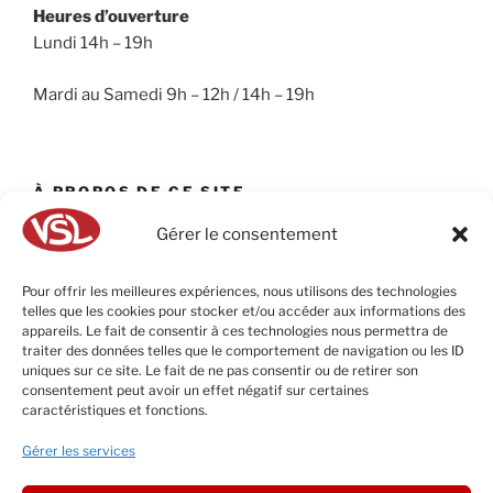
Heures d’ouverture
Lundi 14h – 19h
Mardi au Samedi 9h – 12h / 14h – 19h
À PROPOS DE CE SITE
Gérer le consentement
VSL – Villeneuve Sports Loisirs est le spécialiste des
sports de raquettes et des sports de glisse sur
Toulouse.
Pour offrir les meilleures expériences, nous utilisons des technologies
telles que les cookies pour stocker et/ou accéder aux informations des
appareils. Le fait de consentir à ces technologies nous permettra de
traiter des données telles que le comportement de navigation ou les ID
uniques sur ce site. Le fait de ne pas consentir ou de retirer son
RECHERCHER
consentement peut avoir un effet négatif sur certaines
caractéristiques et fonctions.
Recherche
Recher
Gérer les services
pour
: